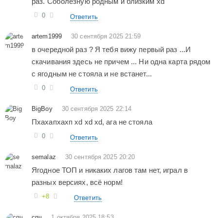
раз. Соболезную родным и близким xd
0
Ответить
artem1999
30 сентября 2025 21:59
в очередной раз ? Я тебя вижу первый раз ...И
скачивания здесь не причем ... Ни одна карта рядом
с ягодным не стояла и не встанет...
0
Ответить
BigBoy
30 сентября 2025 22:14
Пхахапхахп xd xd xd, ага не стояла
0
Ответить
semalaz
30 сентября 2025 20:20
Ягодное ТОП и никаких лагов там нет, играл в
разных версиях, всё норм!
+8
Ответить
спч
1 октября 2025 18:53