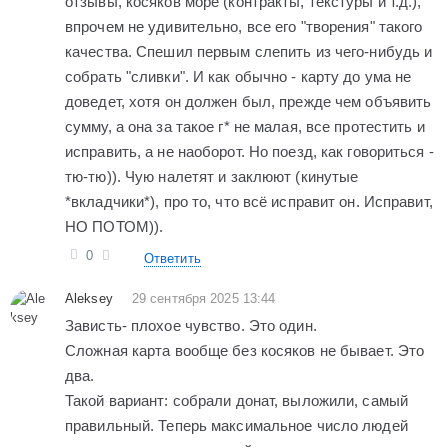
отзывы, косяков море (контракты, текстуры и т.д.),
впрочем не удивительно, все его "творения" такого
качества. Спешил первым слепить из чего-нибудь и
собрать "сливки". И как обычно - карту до ума не
доведет, хотя он должен был, прежде чем объявить
сумму, а она за такое г* не малая, все протестить и
исправить, а не наоборот. Но поезд, как говориться -
тю-тю)). Чую налетят и заклюют (кинутые
*вкладчики*), про то, что всё исправит он. Исправит,
НО ПОТОМ)).
0
Ответить
Aleksey
29 сентября 2025 13:44
Зависть- плохое чувство. Это один.
Сложная карта вообще без косяков не бывает. Это
два.
Такой вариант: собрали донат, выложили, самый
правильный. Теперь максимальное число людей