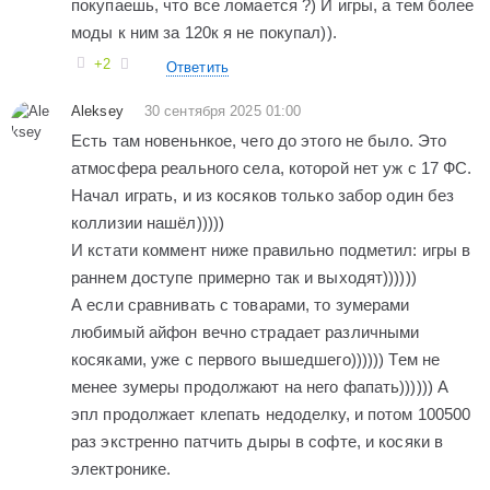
покупаешь, что все ломается ?) И игры, а тем более
моды к ним за 120к я не покупал)).
+2
Ответить
Aleksey
30 сентября 2025 01:00
Есть там новеньнкое, чего до этого не было. Это
атмосфера реального села, которой нет уж с 17 ФС.
Начал играть, и из косяков только забор один без
коллизии нашёл)))))
И кстати коммент ниже правильно подметил: игры в
раннем доступе примерно так и выходят))))))
А если сравнивать с товарами, то зумерами
любимый айфон вечно страдает различными
косяками, уже с первого вышедшего)))))) Тем не
менее зумеры продолжают на него фапать)))))) А
эпл продолжает клепать недоделку, и потом 100500
раз экстренно патчить дыры в софте, и косяки в
электронике.