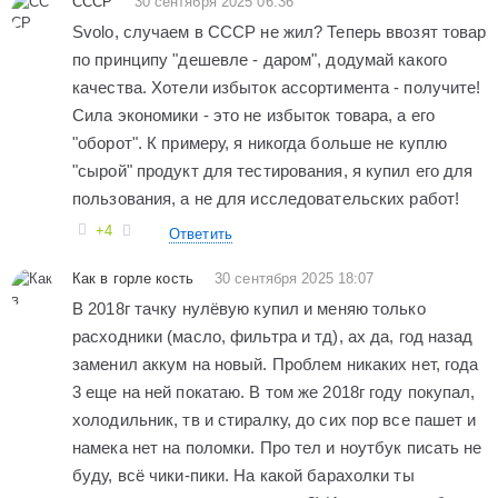
СССР
30 сентября 2025 06:36
Svolo, случаем в СССР не жил? Теперь ввозят товар
по принципу "дешевле - даром", додумай какого
качества. Хотели избыток ассортимента - получите!
Сила экономики - это не избыток товара, а его
"оборот". К примеру, я никогда больше не куплю
"сырой" продукт для тестирования, я купил его для
пользования, а не для исследовательских работ!
+4
Ответить
Как в горле кость
30 сентября 2025 18:07
В 2018г тачку нулёвую купил и меняю только
расходники (масло, фильтра и тд), ах да, год назад
заменил аккум на новый. Проблем никаких нет, года
3 еще на ней покатаю. В том же 2018г году покупал,
холодильник, тв и стиралку, до сих пор все пашет и
намека нет на поломки. Про тел и ноутбук писать не
буду, всё чики-пики. На какой барахолки ты