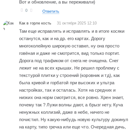
Вот и обновление, а вы переживали)
0
Ответить
Как в горле кость
31 октября 2025 12:10
Там еще исправлять и исправлять и в итоге косяки
останутся, как и на др. его картах. Дорогу
многоколейную широкую оставил, ну она просто
говёная и даже не смотрится, вид только портит.
Дорога под трафиком от снега не очищена. Снег
лежит не на всех крышах. Не решил проблему с
текстурой плитки у строений (коровник и тд), как
была кривой и горбатой при высоких и ультра
настройках, так и осталась. Хотя на средних и
низких она норм смотрится, все ровно. Хрен знает,
почему так ? Лужи волны дают, а брызг нету. Куча
ненужных коллизий, даже в небе, ничего не
почистил. Ну какую-нибудь новую культуру докинул
на карту, типо гречка или еще что. Очередная дичь,