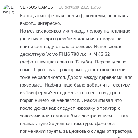
VERSUS GAMES
10 октября 2025 16:53
Карта, атмосферная: рельеф, водоемы, перепады
высот... интересно.
Но мелких косяков миллиард. к слову на теплицах
(вшитых в карты) крайняя дальняя от ворот не
впитывает воду от слова совсем. Использовал
дефолтную Volvo FH16 780 л.с. + MKS 32
(дефолтная цистерна на 32 куба). Перезапуск не
помог. Пробывал трактором с дефолтной бочкой -
тоже не заполняется. Дороги между деревнями, аля
грязевые... Нафига надо было добавлять текстуру
из 15й фермы? что дождь что снег этой дороге
пофиг. ничего не меняеятся... Рассчитывал что
после дождя как следует извозякую трактор с
заносами или там хотя бы с застреванием... ...там
плавал. тупо 2d дешная текстура. Даже без
применания грунта. за церковью следы от трактора