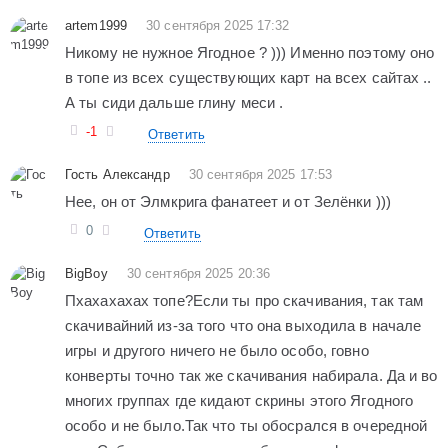
artem1999
30 сентября 2025 17:32
Никому не нужное Ягодное ? ))) Именно поэтому оно
в топе из всех существующих карт на всех сайтах ..
А ты сиди дальше глину меси .
-1
Ответить
Гость Александр
30 сентября 2025 17:53
Нее, он от Элмкрига фанатеет и от Зелёнки )))
0
Ответить
BigBoy
30 сентября 2025 20:36
Пхахахахах топе?Если ты про скачивания, так там
скачивайний из-за того что она выходила в начале
игры и другого ничего не было особо, говно
конверты точно так же скачивания набирала. Да и во
многих группах где кидают скрины этого Ягодного
особо и не было.Так что ты обосрался в очередной