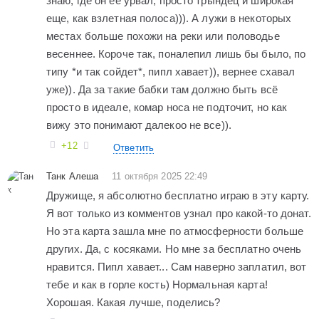
знаю, где он её урвал, просто трындец и широкая
еще, как взлетная полоса))). А лужи в некоторых
местах больше похожи на реки или половодье
весеннее. Короче так, поналепил лишь бы было, по
типу *и так сойдет*, пипл хавает)), вернее схавал
уже)). Да за такие бабки там должно быть всё
просто в идеале, комар носа не подточит, но как
вижу это понимают далекоо не все)).
+12
Ответить
Танк Алеша
11 октября 2025 22:49
Дружище, я абсолютно бесплатно играю в эту карту.
Я вот только из комментов узнал про какой-то донат.
Но эта карта зашла мне по атмосферности больше
других. Да, с косяками. Но мне за бесплатно очень
нравится. Пипл хавает... Сам наверно заплатил, вот
тебе и как в горле кость) Нормальная карта!
Хорошая. Какая лучше, поделись?