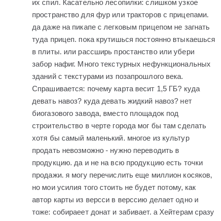
их спил. Касательно лесопилки: слишком узкое
пространство для фур или тракторов с прицепами.
да даже на пикапе с легковым прицепом не загнать
туда прицеп. пока крутишься постоянно втыкаешься
в плиты. или рассширь простанство или убери
забор нафиг. Много текстурных нефункциональных
зданий с текстурами из позапрошлого века.
Спрашивается: почему карта весит 1,5 ГБ? куда
девать навоз? куда девать жидкий навоз? нет
биогазового завода, вместо площадок под
строительство в черте города мог бы там сделать
хотя бы самый маленький. многое из культур
продать невозможно - нужно переводить в
продукцию. да и не на всю продукцию есть точки
продажи. я могу перечислить еще миллион косяков,
но мои усилия того стоить не будет потому, как
автор карты из версси в верссию делает одно и
тоже: собираеет донат и забивает. а Хейтерам сразу