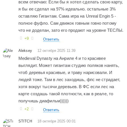
всем отвечаю: Если бы я хотел сделать свою карту,
я бы ее сделал на 97% идеально. остальные 3%
оставляю Гигантам. Сама игра на Unreal Engin 5 -
полное фуфло. Сам движок говным говно потому
что не доделан, зато его продают на уровне ТЕСЛЫ.
+9
Ответить
Aleksey
12 октября 2025 11:39
Medieval Dynasty на Анриле 4 и то красивее
выглядит. Может гигантам студию поляков нанять,
чтоб деревья красивые, и траву нарисовали. И
людей тоже. Там в лес заходишь, фпс не страдает,
хотя вокруг тысячи деревьев. В ФС если лес на
карте создашь такой плотности, как в реале, то
получишь диафильм))))))
+2
Ответить
STITCH
18 октября 2025 00:01