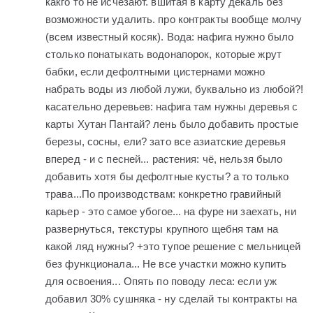
какго то не исчезают. вшитая в карту декаль без
возможности удалить. про контракты вообще молчу
(всем известный косяк). Вода: нафига нужно было
столько понатыкать водонапорок, которые жрут
бабки, если дефолтными цистернами можно
набрать воды из любой лужи, буквально из любой?!
касательно деревьев: нафига там нужны деревья с
карты Хутан Пантай? лень было добавить простые
березы, сосны, ели? зато все азиатские деревья
вперед - и с песней... растения: чё, нельзя было
добавить хотя бы дефолтные кусты? а то только
трава...По производствам: конкретно гравийный
карьер - это самое убогое... на фуре ни заехать, ни
развернуться, текстуры крупного щебня там на
какой ляд нужны? +это тупое решение с мельницей
без функционала... Не все участки можно купить
для освоения... Опять по поводу леса: если уж
добавил 30% сушняка - ну сделай ты контракты на