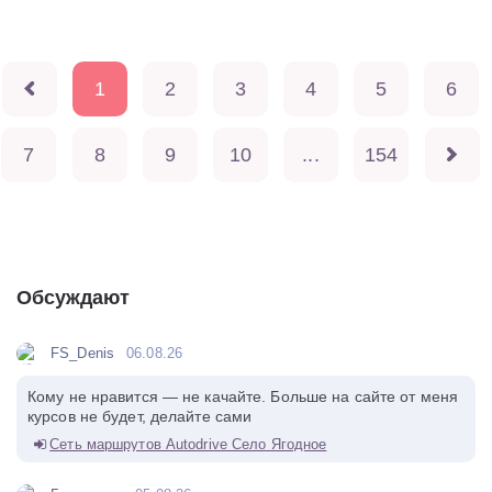
1
2
3
4
5
6
7
8
9
10
...
154
Обсуждают
FS_Denis
06.08.26
Кому не нравится — не качайте. Больше на сайте от меня
курсов не будет, делайте сами
Сеть маршрутов Autodrive Село Ягодное