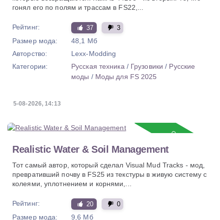
гонял его по полям и трассам в FS22,...
Рейтинг:
37
3
Размер мода:
48,1 Мб
Авторство:
Lexx-Modding
Категории:
Русская техника
/
Грузовики
/
Русские
моды
/
Моды для FS 2025
5-08-2026, 14:13
Обновление
Realistic Water & Soil Management
Тот самый автор, который сделал Visual Mud Tracks - мод,
превративший почву в FS25 из текстуры в живую систему с
колеями, уплотнением и корнями,...
Рейтинг:
20
0
Размер мода:
9,6 Мб