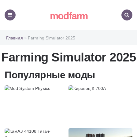
modfarm
Меню
Поиск
Главная
» Farming Simulator 2025
Farming Simulator 2025
Популярные моды
Mud System Physics
Кировец К-700А
от BMP
от Landmodding