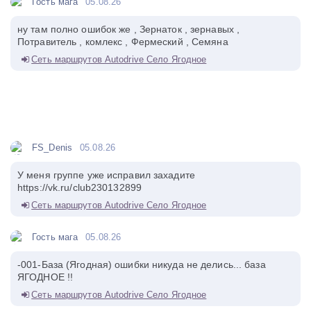
Гость мага
05.08.26
ну там полно ошибок же , Зернаток , зернавых ,
Потравитель , комлекс , Фермеский , Семяна
Сеть маршрутов Autodrive Село Ягодное
FS_Denis
05.08.26
У меня группе уже исправил захадите
https://vk.ru/club230132899
Сеть маршрутов Autodrive Село Ягодное
Гость мага
05.08.26
-001-База (Ягодная) ошибки никуда не делись... база
ЯГОДНОЕ !!
Сеть маршрутов Autodrive Село Ягодное