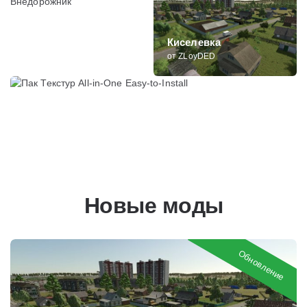
КамАЗ 44108 Тягач-
Внедорожник
Киселевка
от Lexx-Modding
от ZLoyDED
Пак Текстур All-in-One Easy-to-Install
от Leando
Новые моды
Обновление