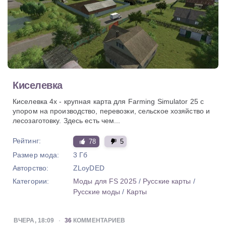
Киселевка
Киселевка 4х - крупная карта для Farming Simulator 25 с
упором на производство, перевозки, сельское хозяйство и
лесозаготовку. Здесь есть чем...
Рейтинг:
78
5
Размер мода:
3 Гб
Авторство:
ZLoyDED
Категории:
Моды для FS 2025
/
Русские карты
/
Русские моды
/
Карты
ВЧЕРА, 18:09
36
КОММЕНТАРИЕВ