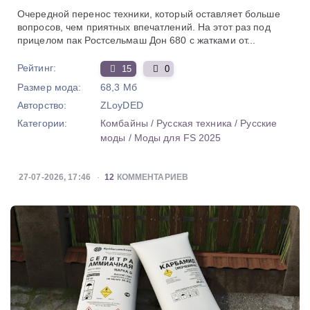
Очередной перенос техники, который оставляет больше
вопросов, чем приятных впечатлений. На этот раз под
прицелом пак Ростсельмаш Дон 680 с жатками от...
Рейтинг:
15
0
Размер мода:
68,3 Мб
Авторство:
ZLoyDED
Категории:
Комбайны
/
Русская техника
/
Русские
моды
/
Моды для FS 2025
27-07-2026, 17:46
12
КОММЕНТАРИЕВ