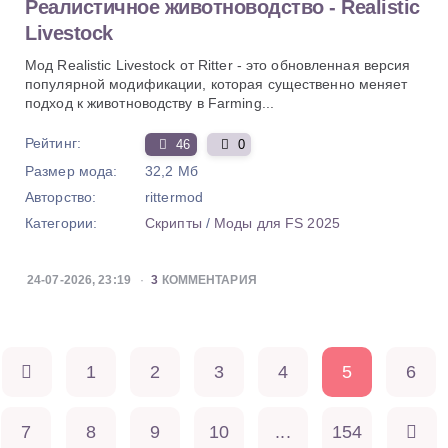
Реалистичное животноводство - Realistic
Livestock
Мод Realistic Livestock от Ritter - это обновленная версия
популярной модификации, которая существенно меняет
подход к животноводству в Farming...
Рейтинг:
46
0
Размер мода:
32,2 Мб
Авторство:
rittermod
Категории:
Скрипты
/
Моды для FS 2025
24-07-2026, 23:19
3
КОММЕНТАРИЯ
1
2
3
4
5
6
7
8
9
10
...
154