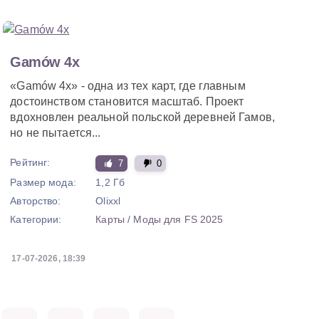
Gamów 4x
«Gamów 4x» - одна из тех карт, где главным
достоинством становится масштаб. Проект
вдохновлен реальной польской деревней Гамов,
но не пытается...
Рейтинг:
7
0
Размер мода:
1,2 Гб
Авторство:
Olixxl
Категории:
Карты
/
Моды для FS 2025
17-07-2026, 18:39