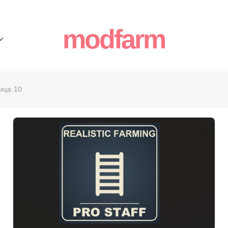
modfarm
ица 10