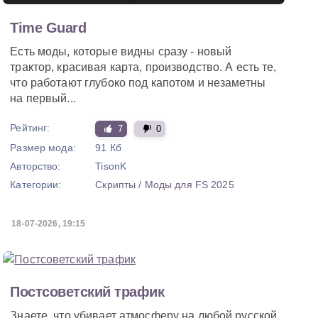
Time Guard
Есть моды, которые видны сразу - новый
трактор, красивая карта, производство. А есть те,
что работают глубоко под капотом и незаметны
на первый...
Рейтинг:
7
0
Размер мода:
91 Кб
Авторство:
TisonK
Категории:
Скрипты
/
Моды для FS 2025
18-07-2026, 19:15
Постсоветский трафик
Знаете, что убивает атмосферу на любой русской