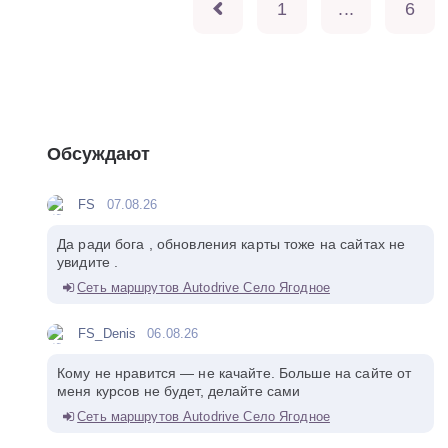
1
...
6
Обсуждают
FS
07.08.26
Да ради бога , обновления карты тоже на сайтах не
увидите .
Сеть маршрутов Autodrive Село Ягодное
FS_Denis
06.08.26
Кому не нравится — не качайте. Больше на сайте от
меня курсов не будет, делайте сами
Сеть маршрутов Autodrive Село Ягодное