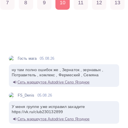
7
8
9
10
11
12
13
Гость мага
05.08.26
ну там полно ошибок же , Зернаток , зернавых ,
Потравитель , комлекс , Фермеский , Семяна
Сеть маршрутов Autodrive Село Ягодное
FS_Denis
05.08.26
У меня группе уже исправил захадите
https://vk.ru/club230132899
Сеть маршрутов Autodrive Село Ягодное