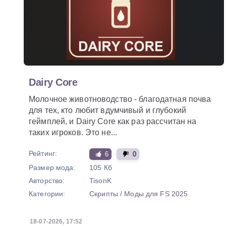
Dairy Core
Молочное животноводство - благодатная почва
для тех, кто любит вдумчивый и глубокий
геймплей, и Dairy Core как раз рассчитан на
таких игроков. Это не...
Рейтинг:
6
0
Размер мода:
105 Кб
Авторство:
TisonK
Категории:
Скрипты
/
Моды для FS 2025
18-07-2026, 17:52