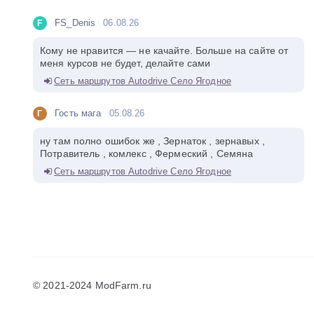
FS_Denis
06.08.26
F
Кому не нравится — не качайте. Больше на сайте от
меня курсов не будет, делайте сами
Сеть маршрутов Autodrive Село Ягодное
Гость мага
05.08.26
Г
ну там полно ошибок же , Зернаток , зернавых ,
Потравитель , комлекс , Фермеский , Семяна
Сеть маршрутов Autodrive Село Ягодное
© 2021-2024 ModFarm.ru