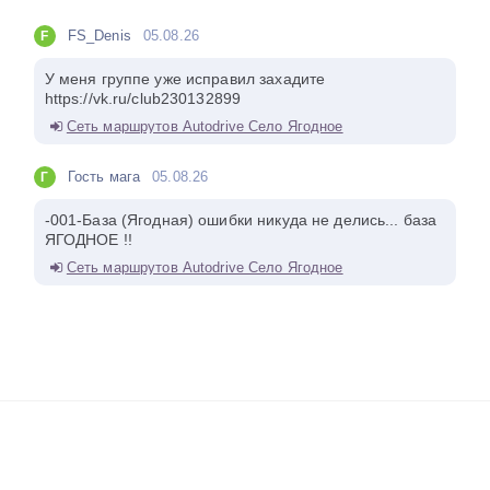
FS_Denis
05.08.26
F
У меня группе уже исправил захадите
https://vk.ru/club230132899
Сеть маршрутов Autodrive Село Ягодное
Гость мага
05.08.26
Г
-001-База (Ягодная) ошибки никуда не делись... база
ЯГОДНОЕ !!
Сеть маршрутов Autodrive Село Ягодное