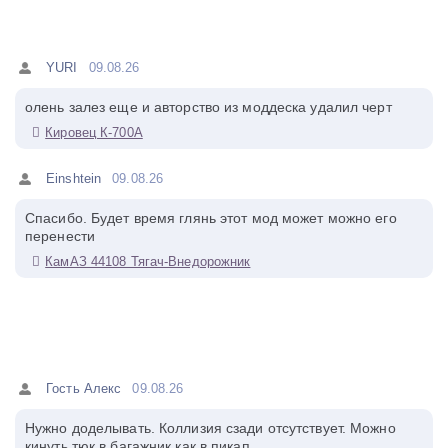
YURI
09.08.26
олень залез еще и авторство из моддеска удалил черт
Кировец К-700А
Einshtein
09.08.26
Спасибо. Будет время глянь этот мод может можно его
перенести
КамАЗ 44108 Тягач-Внедорожник
Гость Алекс
09.08.26
Нужно доделывать. Коллизия сзади отсутствует. Можно
кинуть тюк в багажник как в пикап.