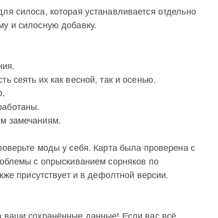
для силоса, которая устанавливается отдельно
му и силосную добавку.
ния.
ь сеять их как весной, так и осенью.
О.
работаны.
им замечаниям.
роверьте моды у себя. Карта была проверена с
проблемы с опрыскиванием сорняков по
акже присутствует и в дефолтной версии.
а ваши сохранённые данные! Если вас всё