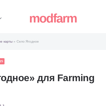
modfarm
ие карты
» Село Ягодное
25
годное» для Farming
3