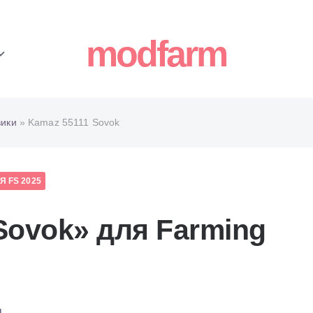
modfarm
вики
» Kamaz 55111 Sovok
 FS 2025
Sovok» для Farming
4