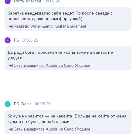
Гость Алексей
08.08.26
Г
Каретка неадекватно себя ведёт. То после съезда с
полозьев катушки носом(форсункой)
Realistic Water &amp; Soil Management
FS
07.08.26
F
Да ради бога , обновления карты тоже на сайтах не
увидите .
Сеть маршрутов Autodrive Село Ягодное
FS_Denis
06.08.26
F
Кому не нравится — не качайте. Больше на сайте от меня
курсов не будет, делайте сами
Сеть маршрутов Autodrive Село Ягодное