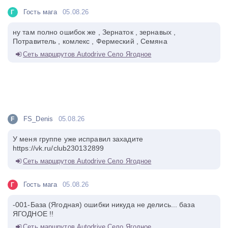
Гость мага
05.08.26
Г
ну там полно ошибок же , Зернаток , зернавых ,
Потравитель , комлекс , Фермеский , Семяна
Сеть маршрутов Autodrive Село Ягодное
FS_Denis
05.08.26
F
У меня группе уже исправил захадите
https://vk.ru/club230132899
Сеть маршрутов Autodrive Село Ягодное
Гость мага
05.08.26
Г
-001-База (Ягодная) ошибки никуда не делись... база
ЯГОДНОЕ !!
Сеть маршрутов Autodrive Село Ягодное