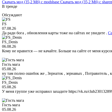
Скачать мод (35,2 Мб)
с modsbase
Скачать мод (35,2 Мб)
с share
В тренде
Обсуждают
FS
07.08.26
Да ради бога , обновления карты тоже на сайтах не увидите .
Се
FS_Denis
06.08.26
Кому не нравится — не качайте. Больше на сайте от меня курсо
Гость мага
05.08.26
ну там полно ошибок же , Зернаток , зернавых , Потравитель ,
FS_Denis
05.08.26
У меня группе уже исправил захадите https://vk.ru/club2301328
Гость мага
05.08.26