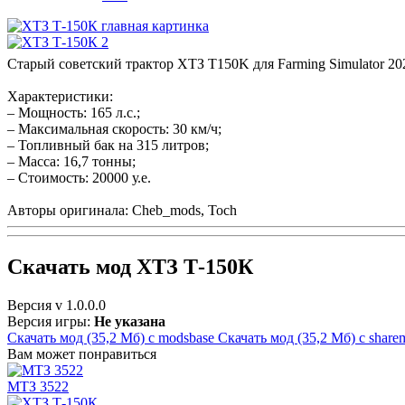
Старый советский трактор ХТЗ T150K для Farming Simulator 20
Характеристики:
– Мощность: 165 л.с.;
– Максимальная скорость: 30 км/ч;
– Топливный бак на 315 литров;
– Масса: 16,7 тонны;
– Стоимость: 20000 у.е.
Авторы оригинала: Cheb_mods, Toch
Скачать мод ХТЗ Т-150К
Версия
v 1.0.0.0
Версия игры:
Не указана
Скачать мод (35,2 Мб)
с modsbase
Скачать мод (35,2 Мб)
с share
Вам может понравиться
МТЗ 3522