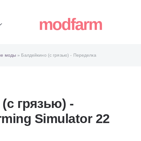
modfarm
ие моды
» Балдейкино (с грязью) - Переделка
(с грязью) -
ming Simulator 22