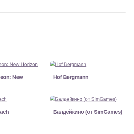
Leon: New
Hof Bergmann
fach
Балдейкино (от SimGames)