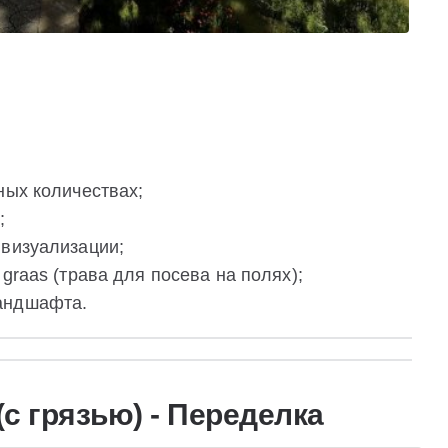
ных количествах;
;
 визуализации;
graas (трава для посева на полях);
андшафта.
с грязью) - Переделка