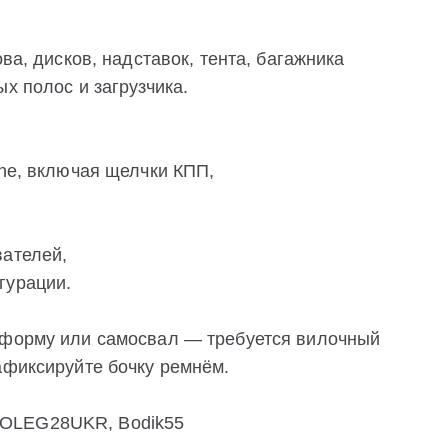
ва, дисков, надставок, тента, багажника
х полос и загрузчика.
one, включая щелчки КПП,
вателей,
гурации.
тформу или самосвал — требуется вилочный
афиксируйте бочку ремнём.
 OLEG28UKR, Bodik55