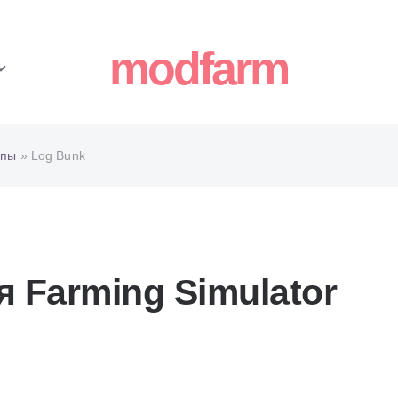
modfarm
епы
» Log Bunk
 Farming Simulator