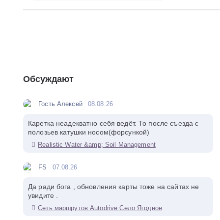
Обсуждают
Гость Алексей
08.08.26
Каретка неадекватно себя ведёт. То после съезда с
полозьев катушки носом(форсункой)
Realistic Water &amp; Soil Management
FS
07.08.26
Да ради бога , обновления карты тоже на сайтах не
увидите .
Сеть маршрутов Autodrive Село Ягодное