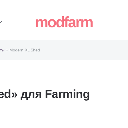
modfarm
ты
» Modern XL Shed
ed» для Farming