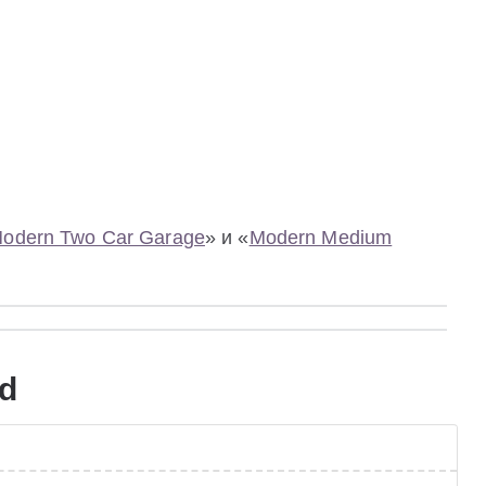
odern Two Car Garage
» и «
Modern Medium
d