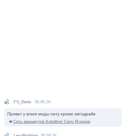
FS_Denis
05.08.26
Привет у меня моды нету кроме автодрайв
Сеть маршрутов Autodrive Село Ягодное
LexxModding
05.08.26