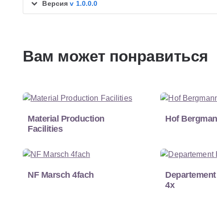
Версия
v 1.0.0.0
Вам может понравиться
Material Production
Hof Bergma
Facilities
NF Marsch 4fach
Departement
4x