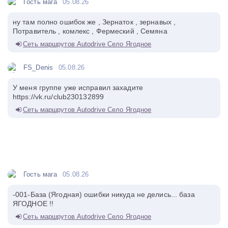
Гость мага
05.08.26
ну там полно ошибок же , Зернаток , зернавых ,
Потравитель , комлекс , Фермеский , Семяна
Сеть маршрутов Autodrive Село Ягодное
FS_Denis
05.08.26
У меня группе уже исправил захадите
https://vk.ru/club230132899
Сеть маршрутов Autodrive Село Ягодное
Гость мага
05.08.26
-001-База (Ягодная) ошибки никуда не делись... база
ЯГОДНОЕ !!
Сеть маршрутов Autodrive Село Ягодное