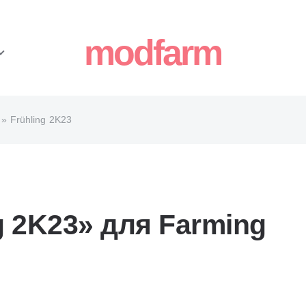
modfarm
» Frühling 2K23
g 2K23» для Farming