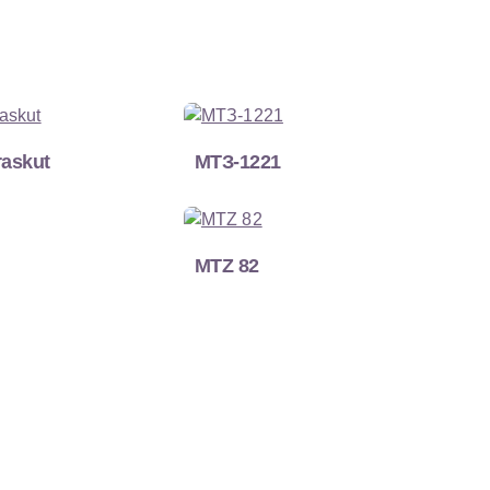
raskut
МТЗ-1221
MTZ 82