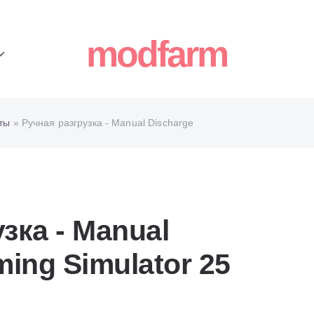
modfarm
ты
» Ручная разгрузка - Manual Discharge
зка - Manual
ing Simulator 25