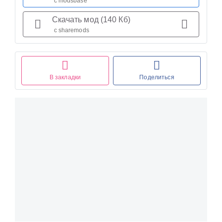
с modsbase
Скачать мод (140 Кб)
с sharemods
В закладки
Поделиться