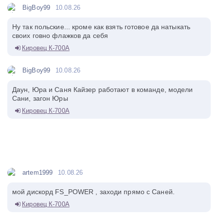
BigBoy99
10.08.26
Ну так польские... кроме как взять готовое да натыкать
своих говно флажков да себя
Кировец К-700А
BigBoy99
10.08.26
Даун, Юра и Саня Кайзер работают в команде, модели
Сани, загон Юры
Кировец К-700А
artem1999
10.08.26
мой дискорд FS_POWER , заходи прямо с Саней.
Кировец К-700А