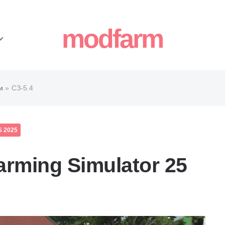
modfarm
и
» СЗ-5.4
 2025
arming Simulator 25