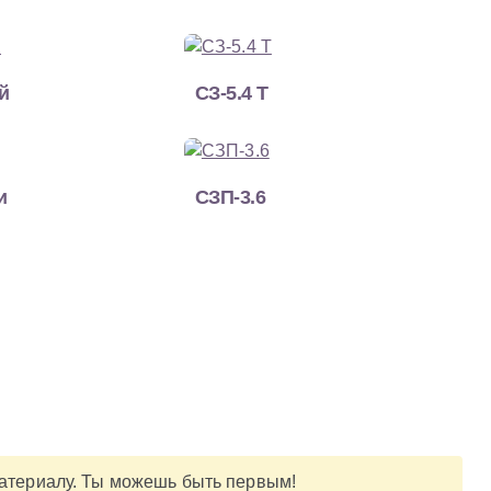
й
СЗ-5.4 Т
и
СЗП-3.6
материалу. Ты можешь быть первым!