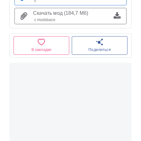
с
Скачать мод (184,7 Мб)
с modsbase
В закладки
Поделиться