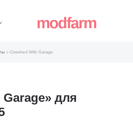
modfarm
ты
» Cowshed With Garage
 Garage» для
5