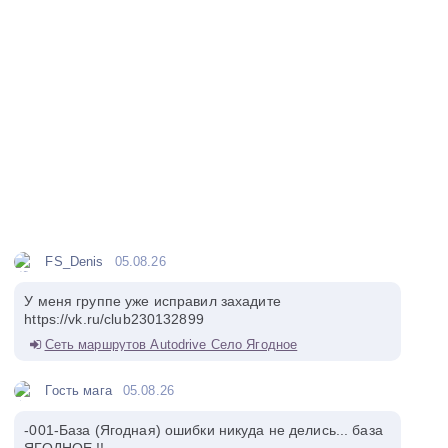
FS_Denis
05.08.26
У меня группе уже исправил захадите
https://vk.ru/club230132899
Сеть маршрутов Autodrive Село Ягодное
Гость мага
05.08.26
-001-База (Ягодная) ошибки никуда не делись... база