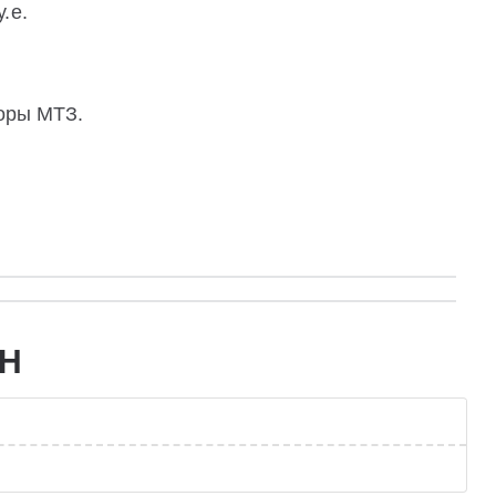
у.е.
торы МТЗ.
ЛН