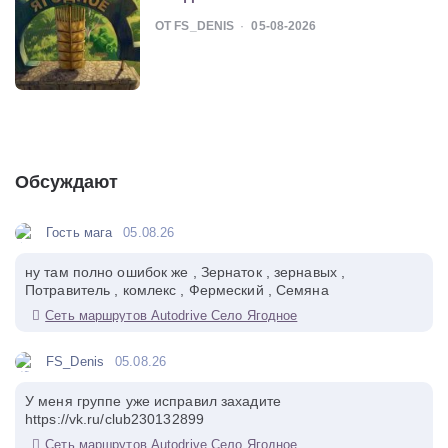
ОТ FS_DENIS
05-08-2026
Обсуждают
Гость мага
05.08.26
ну там полно ошибок же , Зернаток , зернавых ,
Потравитель , комлекс , Фермеский , Семяна
Сеть маршрутов Autodrive Село Ягодное
FS_Denis
05.08.26
У меня группе уже исправил захадите
https://vk.ru/club230132899
Сеть маршрутов Autodrive Село Ягодное