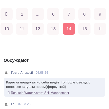
1
...
6
7
8
9
10
11
12
13
14
15
Обсуждают
Гость Алексей
08.08.26
Каретка неадекватно себя ведёт. То после съезда с
полозьев катушки носом(форсункой)
Realistic Water &amp; Soil Management
FS
07.08.26