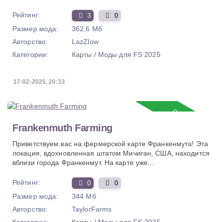
Рейтинг:
3
0
Размер мода:
362,6 Мб
Авторство:
LazZlow
Категории:
Карты
/
Моды для FS 2025
17-02-2025, 20:33
Обновление
Frankenmuth Farming
Приветствуем вас на фермерской карте Франкенмута! Эта
локация, вдохновленная штатом Мичиган, США, находится
вблизи города Франкенмут. На карте уже...
Рейтинг:
0
0
Размер мода:
344 Мб
Авторство:
TaylorFarms