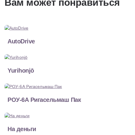
Вам может понравиться
AutoDrive
Yurihonjō
РОУ-6А Ригасельмаш Пак
На деньги