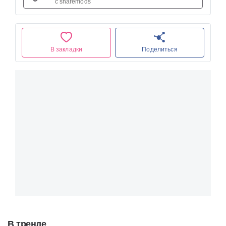
с sharemods
В закладки
Поделиться
В тренде