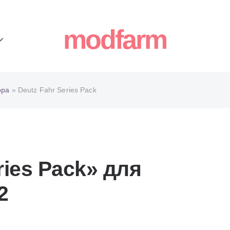
modfarm
ора
» Deutz Fahr Series Pack
ries Pack» для
2