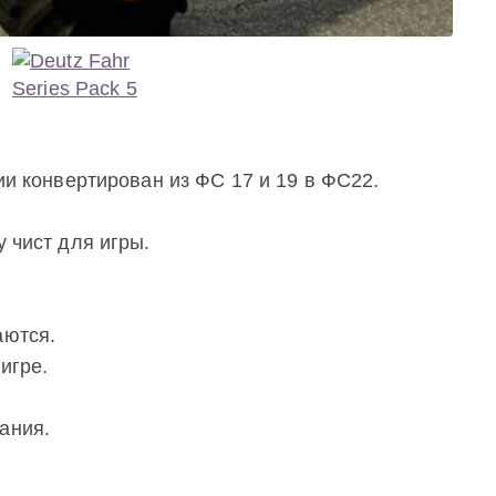
рии конвертирован из ФС 17 и 19 в ФС22.
у чист для игры.
аются.
игре.
ания.