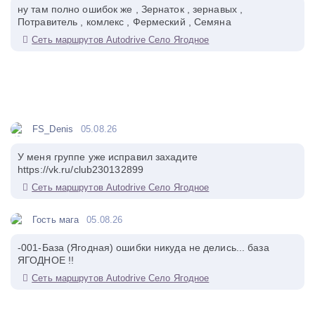
ну там полно ошибок же , Зернаток , зернавых ,
Потравитель , комлекс , Фермеский , Семяна
Сеть маршрутов Autodrive Село Ягодное
FS_Denis
05.08.26
У меня группе уже исправил захадите
https://vk.ru/club230132899
Сеть маршрутов Autodrive Село Ягодное
Гость мага
05.08.26
-001-База (Ягодная) ошибки никуда не делись... база
ЯГОДНОЕ !!
Сеть маршрутов Autodrive Село Ягодное