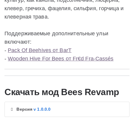
культур, как канола, подсолнечник, люцерна,
клевер, гречиха, фацелия, сильфия, горчица и
клеверная трава.
Поддерживаемые дополнительные ульи
включают:
-
Pack Of Beehives от BarT
-
Wooden Hive For Bees от Fr€d Fra-Cassés
Скачать мод Bees Revamp
Версия
v 1.0.0.0