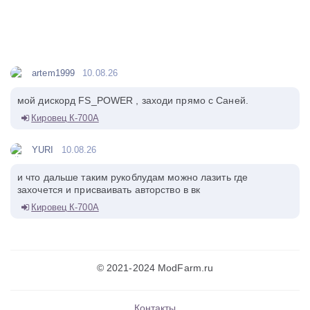
artem1999
10.08.26
мой дискорд FS_POWER , заходи прямо с Саней.
Кировец К-700А
YURI
10.08.26
и что дальше таким рукоблудам можно лазить где
захочется и присваивать авторство в вк
Кировец К-700А
© 2021-2024 ModFarm.ru
Контакты