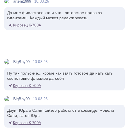
artem1999
10.08.26
Да мне фиолетово кто и что , авторское право за
гигантами.. Каждый может редактировать
Кировец К-700А
BigBoy99
10.08.26
Ну так польские... кроме как взять готовое да натыкать
своих говно флажков да себя
Кировец К-700А
BigBoy99
10.08.26
Даун, Юра и Саня Кайзер работают в команде, модели
Сани, загон Юры
Кировец К-700А