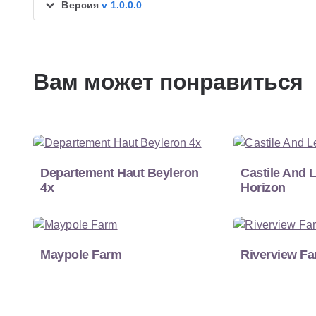
Версия
v 1.0.0.0
Вам может понравиться
Departement Haut Beyleron
Castile And 
4x
Horizon
Maypole Farm
Riverview F