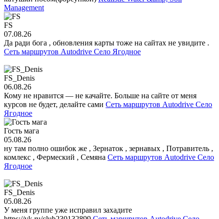
Management
FS
07.08.26
Да ради бога , обновления карты тоже на сайтах не увидите .
Сеть маршрутов Autodrive Село Ягодное
FS_Denis
06.08.26
Кому не нравится — не качайте. Больше на сайте от меня
курсов не будет, делайте сами
Сеть маршрутов Autodrive Село
Ягодное
Гость мага
05.08.26
ну там полно ошибок же , Зернаток , зернавых , Потравитель ,
комлекс , Фермеский , Семяна
Сеть маршрутов Autodrive Село
Ягодное
FS_Denis
05.08.26
У меня группе уже исправил захадите
https://vk.ru/club230132899
Сеть маршрутов Autodrive Село