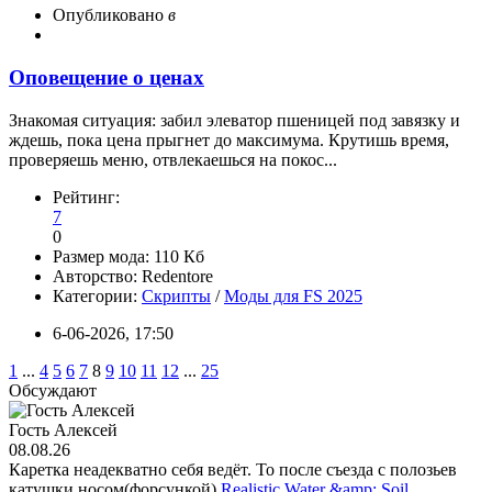
Опубликовано
в
Оповещение о ценах
Знакомая ситуация: забил элеватор пшеницей под завязку и
ждешь, пока цена прыгнет до максимума. Крутишь время,
проверяешь меню, отвлекаешься на покос...
Рейтинг:
7
0
Размер мода:
110 Кб
Авторство:
Redentore
Категории:
Скрипты
/
Моды для FS 2025
6-06-2026, 17:50
1
...
4
5
6
7
8
9
10
11
12
...
25
Обсуждают
Гость Алексей
08.08.26
Каретка неадекватно себя ведёт. То после съезда с полозьев
катушки носом(форсункой)
Realistic Water &amp; Soil