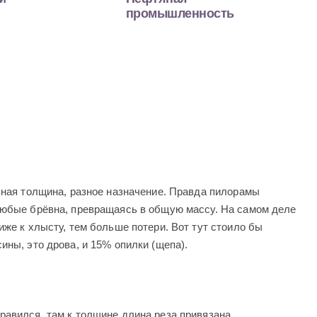
промышленность
зная толщина, разное назначение. Правда пилорамы
любые брёвна, превращаясь в общую массу. На самом деле
иже к хлысту, тем больше потери. Вот тут стоило бы
ины, это дрова, и 15% опилки (щепа).
нравился. там к толщине длина реза привязана.