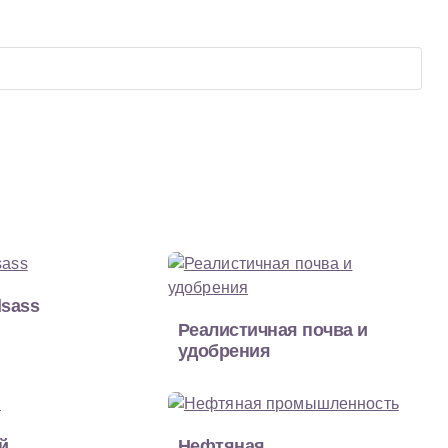
lsass
Реалистичная почва и
удобрения
й
Нефтяная