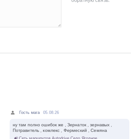
обратную связь.
Гость мага
05.08.26
ну там полно ошибок же , Зернаток , зернавых ,
Потравитель , комлекс , Фермеский , Семяна
Сеть маршрутов Autodrive Село Ягодное