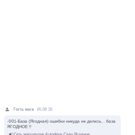
Гость мага
05.08.26
-001-База (Ягодная) ошибки никуда не делись... база
ЯГОДНОЕ !!
Сеть маршрутов Autodrive Село Ягодное