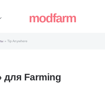
modfarm
ты
» Tip Anywhere
 для Farming