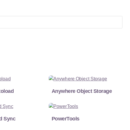
toload
Anywhere Object Storage
ed Sync
PowerTools