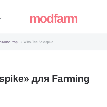
modfarm
озинвентарь
» Wiko-Tec Balespike
spike» для Farming