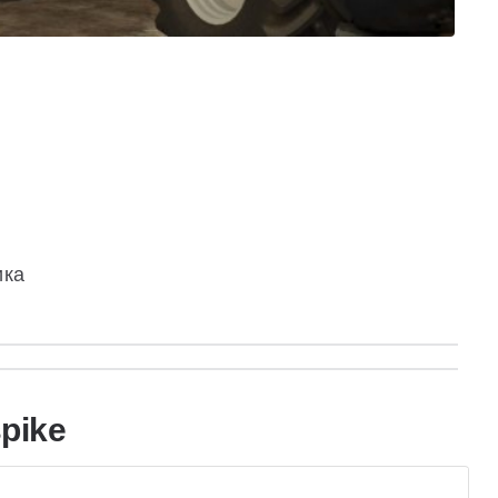
ика
pike