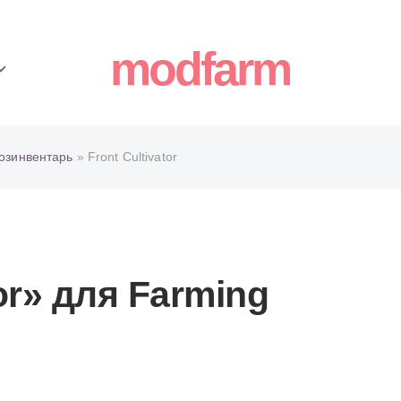
modfarm
озинвентарь
» Front Cultivator
or» для Farming