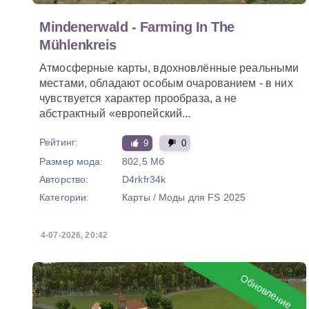
Mindenerwald - Farming In The
Mühlenkreis
Атмосферные карты, вдохновлённые реальными
местами, обладают особым очарованием - в них
чувствуется характер прообраза, а не
абстрактный «европейский...
Рейтинг:
9
0
Размер мода:
802,5 Мб
Авторство:
D4rkfr34k
Категории:
Карты
/
Моды для FS 2025
4-07-2026, 20:42
Обновление