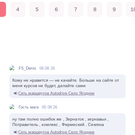
4
5
6
7
8
9
1
FS_Denis
06.08.26
Кому не нравится — не качайте. Больше на сайте от
меня курсов не будет, делайте сами
Сеть маршрутов Autodrive Село Ягодное
Гость мага
05.08.26
ну там полно ошибок же , Зернаток , зернавых ,
Потравитель , комлекс , Фермеский , Семяна
Сеть маршрутов Autodrive Село Ягодное