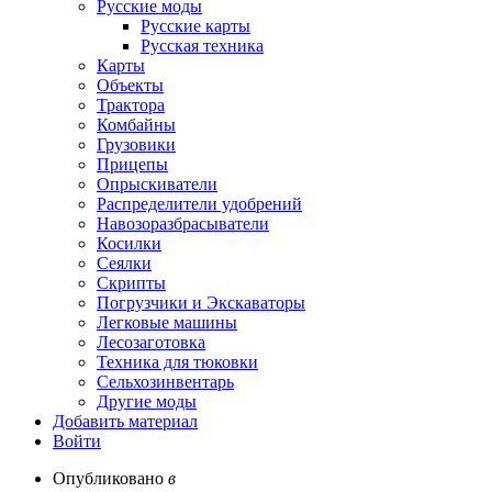
Русские моды
Русские карты
Русская техника
Карты
Объекты
Трактора
Комбайны
Грузовики
Прицепы
Опрыскиватели
Распределители удобрений
Навозоразбрасыватели
Косилки
Сеялки
Скрипты
Погрузчики и Экскаваторы
Легковые машины
Лесозаготовка
Техника для тюковки
Сельхозинвентарь
Другие моды
Добавить материал
Войти
Опубликовано
в