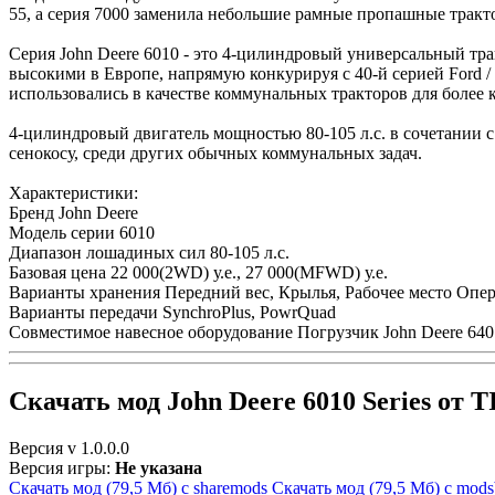
55, а серия 7000 заменила небольшие рамные пропашные тракто
Серия John Deere 6010 - это 4-цилиндровый универсальный тра
высокими в Европе, напрямую конкурируя с 40-й серией Ford /
использовались в качестве коммунальных тракторов для более 
4-цилиндровый двигатель мощностью 80-105 л.с. в сочетании с
сенокосу, среди других обычных коммунальных задач.
Характеристики:
Бренд John Deere
Модель серии 6010
Диапазон лошадиных сил 80-105 л.с.
Базовая цена 22 000(2WD) у.е., 27 000(MFWD) у.е.
Варианты хранения Передний вес, Крылья, Рабочее место Опер
Варианты передачи SynchroPlus, PowrQuad
Совместимое навесное оборудование Погрузчик John Deere 640
Скачать мод John Deere 6010 Series от 
Версия
v 1.0.0.0
Версия игры:
Не указана
Скачать мод (79,5 Мб)
с sharemods
Скачать мод (79,5 Мб)
с mods