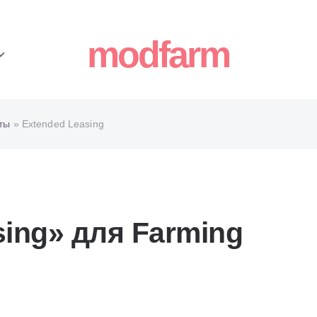
modfarm
ты
» Extended Leasing
ing» для Farming