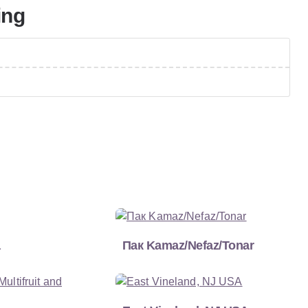
ing
а
Пак Kamaz/Nefaz/Tonar