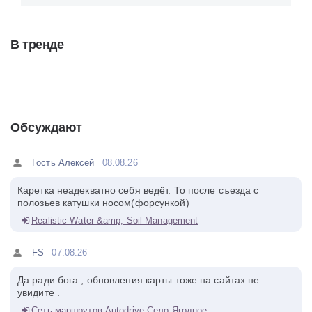
В тренде
Обсуждают
Гость Алексей
08.08.26
Каретка неадекватно себя ведёт. То после съезда с
полозьев катушки носом(форсункой)
Realistic Water &amp; Soil Management
FS
07.08.26
Да ради бога , обновления карты тоже на сайтах не
увидите .
Сеть маршрутов Autodrive Село Ягодное