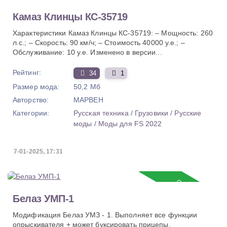
Обновление
Камаз Клинцы КС-35719
Характеристики Камаз Клинцы КС-35719: – Мощность: 260
л.с.; – Скорость: 90 км/ч; – Стоимость 40000 у.е.; –
Обслуживание: 10 у.е. Изменено в версии...
Рейтинг:
34
1
Размер мода:
50,2 Мб
Авторство:
MAPBEH
Категории:
Русская техника
/
Грузовики
/
Русские
моды
/
Моды для FS 2022
7-01-2025, 17:31
Обновление
Белаз УМП-1
Модификация Белаз УМЗ - 1. Выполняет все функции
опрыскивателя + может буксировать прицепы.