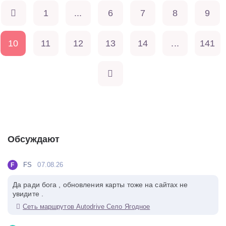
1
...
6
7
8
9
10
11
12
13
14
...
141
Обсуждают
FS
07.08.26
F
Да ради бога , обновления карты тоже на сайтах не
увидите .
Сеть маршрутов Autodrive Село Ягодное