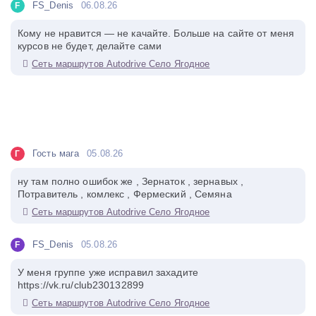
FS_Denis
06.08.26
F
Кому не нравится — не качайте. Больше на сайте от меня
курсов не будет, делайте сами
Сеть маршрутов Autodrive Село Ягодное
Гость мага
05.08.26
Г
ну там полно ошибок же , Зернаток , зернавых ,
Потравитель , комлекс , Фермеский , Семяна
Сеть маршрутов Autodrive Село Ягодное
FS_Denis
05.08.26
F
У меня группе уже исправил захадите
https://vk.ru/club230132899
Сеть маршрутов Autodrive Село Ягодное