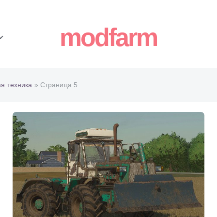
modfarm
ая техника
» Страница 5