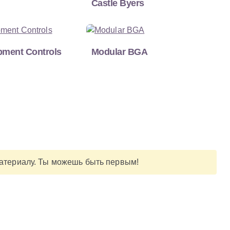
Castle Byers
pment Controls
Modular BGA
материалу. Ты можешь быть первым!