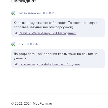
Обсуждают
Гость Алексей
08.08.26
Каретка неадекватно себя ведёт. То после съезда с
полозьев катушки носом(форсункой)
Realistic Water &amp; Soil Management
FS
07.08.26
Да ради бога , обновления карты тоже на сайтах не
увидите .
Сеть маршрутов Autodrive Село Ягодное
© 2021-2024 ModFarm.ru