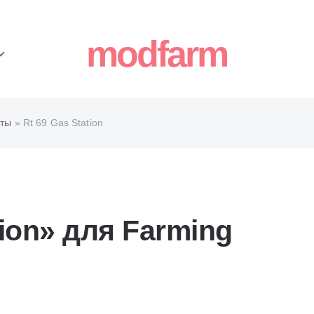
modfarm
ты
» Rt 69 Gas Station
tion» для Farming