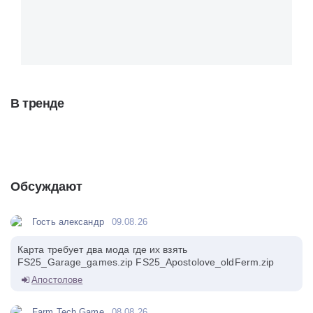
В тренде
Обсуждают
Гость александр
09.08.26
Карта требует два мода где их взять
FS25_Garage_games.zip FS25_Apostolove_oldFerm.zip
Апостолове
Farm Tech Game
08.08.26