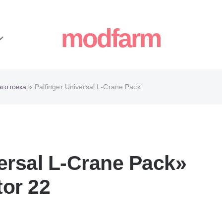
modfarm
аготовка
» Palfinger Universal L-Crane Pack
ersal L-Crane Pack»
or 22