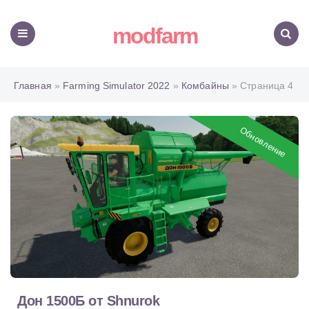
modfarm
Меню
Поиск
Главная
»
Farming Simulator 2022
»
Комбайны
» Страница 4
Обновление
Дон 1500Б от Shnurok