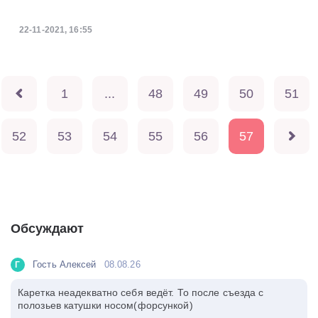
22-11-2021, 16:55
1
...
48
49
50
51
52
53
54
55
56
57
Обсуждают
Гость Алексей
08.08.26
Г
Каретка неадекватно себя ведёт. То после съезда с
полозьев катушки носом(форсункой)