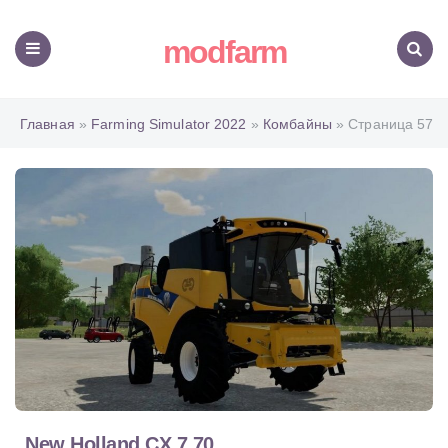
modfarm
Меню
Поиск
Главная
»
Farming Simulator 2022
»
Комбайны
» Страница 57
New Holland CX 7.70