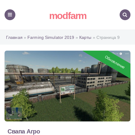
modfarm
Меню
Поиск
Главная
»
Farming Simulator 2019
»
Карты
» Страница 9
Обновление
Свапа Агро