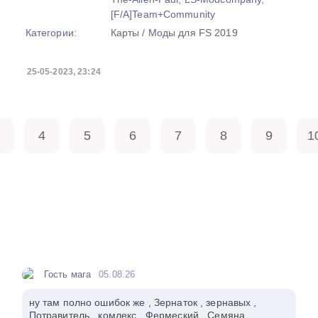
[F/A]Team+Community
Категории:
Карты
/
Моды для FS 2019
25-05-2023, 23:24
4
5
6
7
8
9
1
Гость мага
05.08.26
ну там полно ошибок же , Зернаток , зернавых ,
Потравитель , комлекс , Фермеский , Семяна