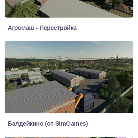
Агромаш - Перестройка
Балдейкино (от SimGames)